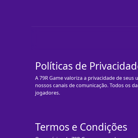
Políticas de Privacida
A 79R Game valoriza a privacidade de seus
nossos canais de comunicação. Todos os dad
jogadores.
Termos e Condições