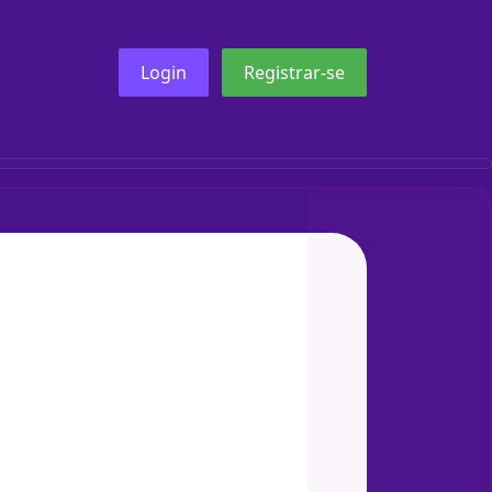
Login
Registrar-se