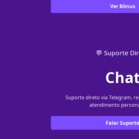
Ver Bônus
💬 Suporte Di
Cha
Suporte direto via Telegram, r
atendimento persona
Falar Suport