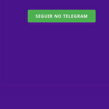
SEGUIR NO TELEGRAM