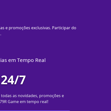
s e promoções exclusivas. Participar do
.
cias em Tempo Real
24/7
e todas as novidades, promoções e
 79R Game em tempo real!