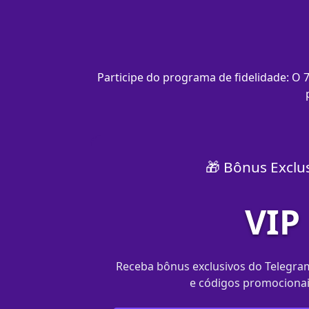
Participe do programa de fidelidade: O
🎁 Bônus Exclu
VIP
Receba bônus exclusivos do Telegra
e códigos promocionai