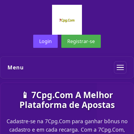
Login
Registrar-se
Menu
📱 7Cpg.Com A Melhor
Plataforma de Apostas
Cadastre-se na 7Cpg.Com para ganhar bônus no
cadastro e em cada recarga. Com a 7Cpg.Com,