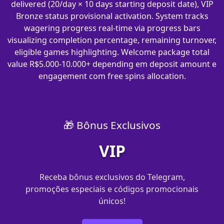
delivered (20/day × 10 days starting deposit date), VIP
Bronze status provisional activation. System tracks
wagering progress real-time via progress bars
visualizing completion percentage, remaining turnover,
eligible games highlighting. Welcome package total
value R$5.000-10.000+ depending em deposit amount e
engagement com free spins allocation.
🎁 Bônus Exclusivos
VIP
Receba bônus exclusivos do Telegram,
promoções especiais e códigos promocionais
únicos!