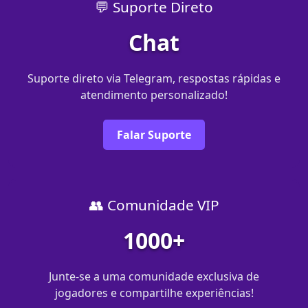
💬 Suporte Direto
Chat
Suporte direto via Telegram, respostas rápidas e
atendimento personalizado!
Falar Suporte
👥 Comunidade VIP
1000+
Junte-se a uma comunidade exclusiva de
jogadores e compartilhe experiências!