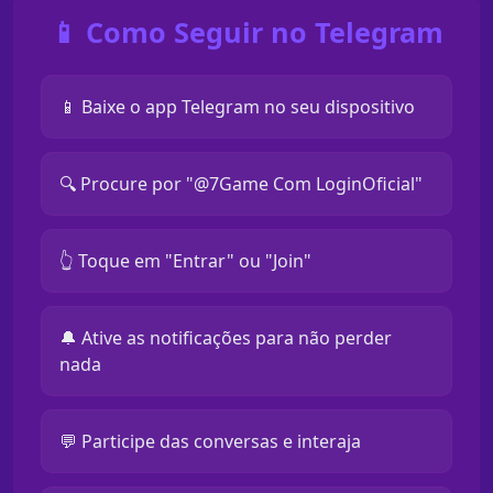
📱 Como Seguir no Telegram
📱 Baixe o app Telegram no seu dispositivo
🔍 Procure por "@7Game Com LoginOficial"
👆 Toque em "Entrar" ou "Join"
🔔 Ative as notificações para não perder
nada
💬 Participe das conversas e interaja