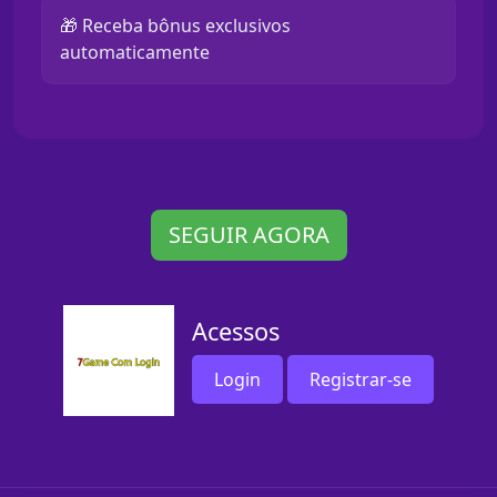
🎁 Receba bônus exclusivos
automaticamente
SEGUIR AGORA
Acessos
Login
Registrar-se