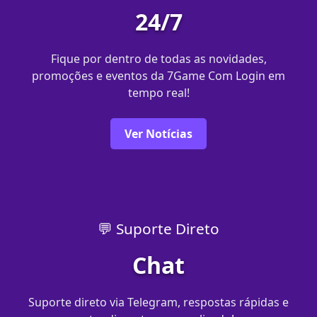
24/7
Fique por dentro de todas as novidades,
promoções e eventos da 7Game Com Login em
tempo real!
Ver Notícias
💬 Suporte Direto
Chat
Suporte direto via Telegram, respostas rápidas e