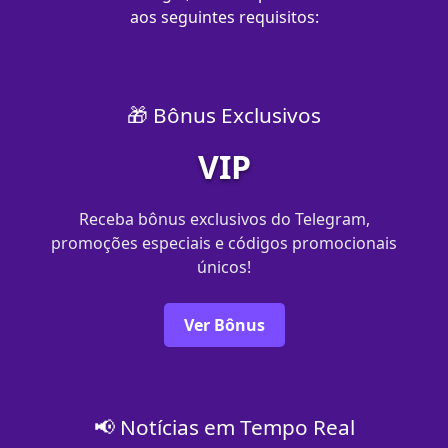
aos seguintes requisitos:
🎁 Bônus Exclusivos
VIP
Receba bônus exclusivos do Telegram,
promoções especiais e códigos promocionais
únicos!
Ver Bônus
📢 Notícias em Tempo Real