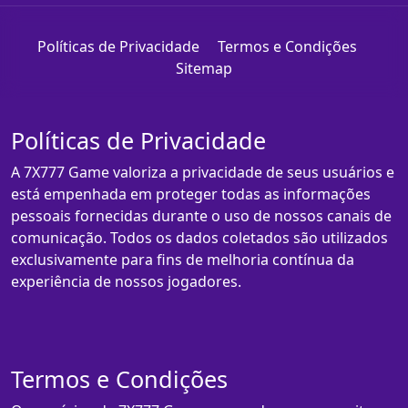
Políticas de Privacidade
Termos e Condições
Sitemap
Políticas de Privacidade
A 7X777 Game valoriza a privacidade de seus usuários e
está empenhada em proteger todas as informações
pessoais fornecidas durante o uso de nossos canais de
comunicação. Todos os dados coletados são utilizados
exclusivamente para fins de melhoria contínua da
experiência de nossos jogadores.
Termos e Condições