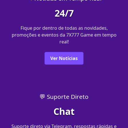
24/7
Fique por dentro de todas as novidades,
promoções e eventos da 7X777 Game em tempo
real!
Ver Notícias
💬 Suporte Direto
Chat
Suporte direto via Telegram, respostas rápidas e