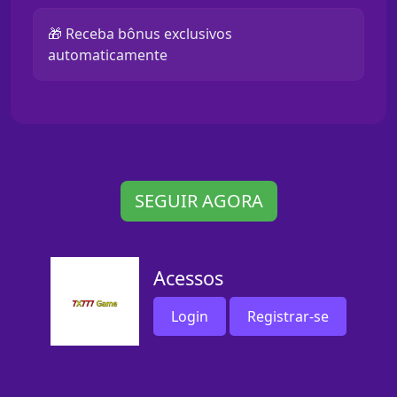
🎁 Receba bônus exclusivos
automaticamente
SEGUIR AGORA
Acessos
Login
Registrar-se