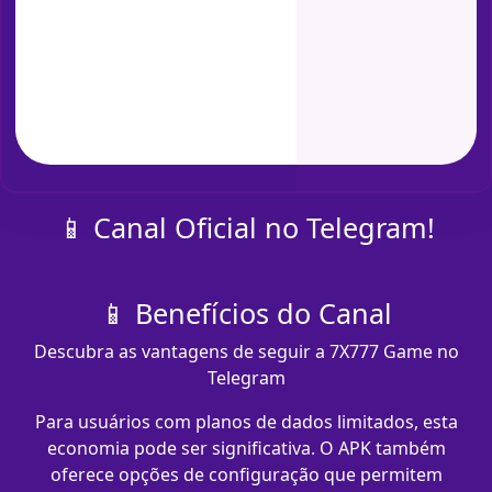
📱 Canal Oficial no Telegram!
📱 Benefícios do Canal
Descubra as vantagens de seguir a 7X777 Game no
Telegram
Para usuários com planos de dados limitados, esta
economia pode ser significativa. O APK também
oferece opções de configuração que permitem