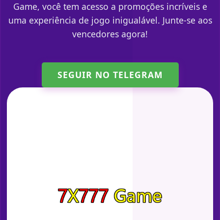
Game, você tem acesso a promoções incríveis e
uma experiência de jogo inigualável. Junte-se aos
vencedores agora!
SEGUIR NO TELEGRAM